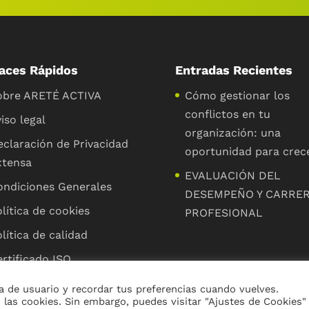
aces Rápidos
Entradas Recientes
obre ARETÉ ACTIVA
Cómo gestionar los
conflictos en tu
iso legal
organización: una
eclaración de Privacidad
oportunidad para crec
xtensa
EVALUACIÓN DEL
ondiciones Generales
DESEMPEÑO Y CARRE
lítica de cookies
PROFESIONAL
lítica de calidad
rtificado ISO
 de usuario y recordar tus preferencias cuando vuelves.
 las cookies. Sin embargo, puedes visitar "Ajustes de Cookies"