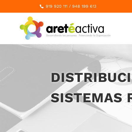
919 920 111
/
948 199 613
DISTRIBUC
SISTEMAS 