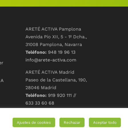
ARETÉ ACTIVA Pamplona
Avenida Pío XII, 5 - 1º Dcha.,
31008 Pamplona, Navarra
Teléfono:
948 19 96 13
info@arete-activa.com
er
ARETÉ ACTIVA Madrid
Paseo de la Castellana, 190,
RA
28046 Madrid
Teléfono:
919 920 111
//
633 33 60 68
info@arete-activa.com
Ajustes de cookies
Rechazar
Aceptar todo