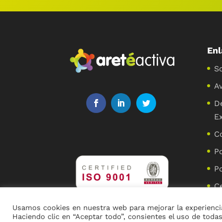
Enl
S
Av
D
E
C
Po
Po
Ce
Usamos cookies en nuestra web para mejorar la experiencia
Haciendo clic en “Aceptar todo”, consientes el uso de todas