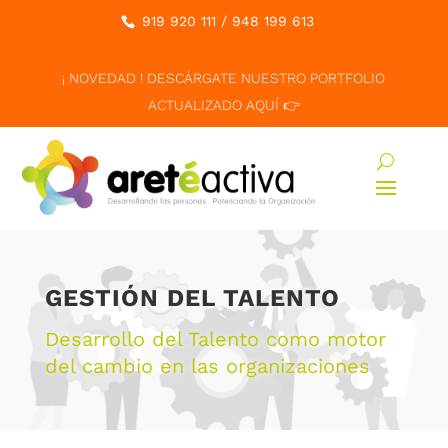
919 920 111
/
948 199 613
¡ NOVEDAD ! DESCÁRGATE NUESTRO PORTFOLIO
ACTUALIZADO AQUÍ 👉
GESTIÓN DEL TALENTO
Desarrollo del Talento como motor
del cambio en las organizaciones