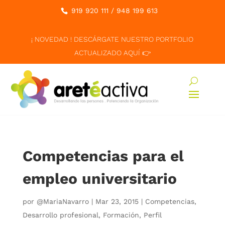
919 920 111
/
948 199 613
¡ NOVEDAD ! DESCÁRGATE NUESTRO PORTFOLIO
ACTUALIZADO AQUÍ 👉
Competencias para el
empleo universitario
por
@MariaNavarro
|
Mar 23, 2015
|
Competencias
,
Desarrollo profesional
,
Formación
,
Perfil