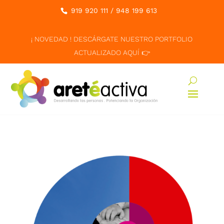
919 920 111
/
948 199 613
¡ NOVEDAD ! DESCÁRGATE NUESTRO PORTFOLIO
ACTUALIZADO AQUÍ 👉