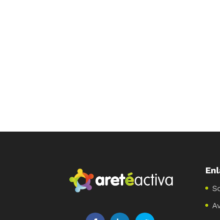
Enl
S
Av