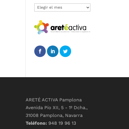
Archivos
ARETÉ ACTIVA Pamplona
Avenida Pío XII, 5 - 1º Dcha.,
31008 Pamplona, Navarra
Teléfono:
948 19 96 13