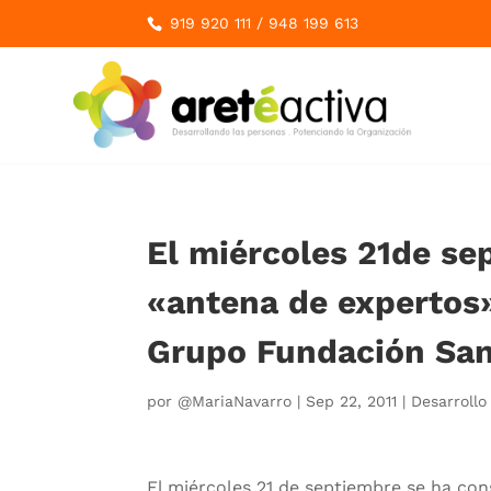
919 920 111
/
948 199 613
El miércoles 21de se
«antena de expertos
Grupo Fundación San
por
@MariaNavarro
|
Sep 22, 2011
|
Desarrollo
El miércoles 21 de septiembre se ha cons