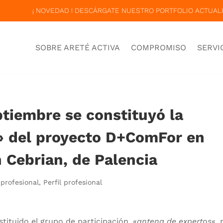
¡ NOVEDAD ! DESCÁRGATE NUESTRO PORTFOLIO ACTUALI
SOBRE ARETÉ ACTIVA
COMPROMISO
SERVI
ptiembre se constituyó la
» del proyecto D+ComFor en
 Cebrian, de Palencia
 profesional
,
Perfil profesional
tituido el grupo de participación, «
antena de expertos
«, 