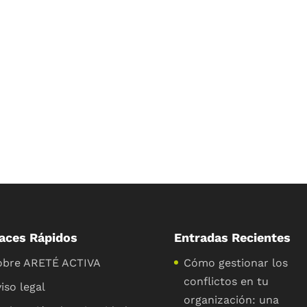
aces Rápidos
Entradas Recientes
obre ARETÉ ACTIVA
Cómo gestionar los
conflictos en tu
iso legal
organización: una