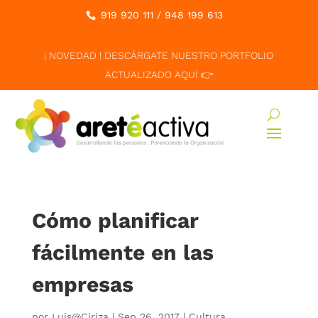
919 920 111
/
948 199 613
¡ NOVEDAD ! DESCÁRGATE NUESTRO PORTFOLIO
ACTUALIZADO AQUÍ 👉
Cómo planificar
fácilmente en las
empresas
por
Luis@Ciriza
|
Sep 26, 2017
|
Cultura