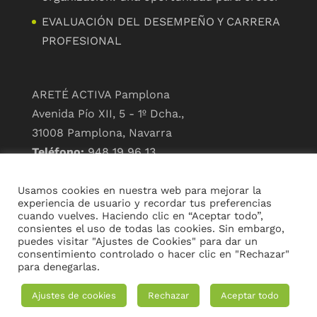
EVALUACIÓN DEL DESEMPEÑO Y CARRERA
PROFESIONAL
ARETÉ ACTIVA Pamplona
Avenida Pío XII, 5 - 1º Dcha.,
31008 Pamplona, Navarra
Teléfono:
948 19 96 13
info@arete-activa.com
Usamos cookies en nuestra web para mejorar la
ARETÉ ACTIVA Madrid
experiencia de usuario y recordar tus preferencias
cuando vuelves. Haciendo clic en “Aceptar todo”,
Paseo de la Castellana, 190,
consientes el uso de todas las cookies. Sin embargo,
28046 Madrid
puedes visitar "Ajustes de Cookies" para dar un
consentimiento controlado o hacer clic en "Rechazar"
Teléfono:
919 920 111
//
para denegarlas.
633 33 60 68
Ajustes de cookies
Rechazar
Aceptar todo
info@arete-activa.com