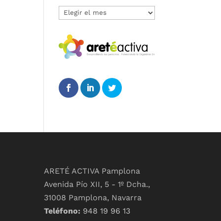
Archivos
ARETÉ ACTIVA Pamplona
Avenida Pío XII, 5 - 1º Dcha.,
31008 Pamplona, Navarra
Teléfono:
948 19 96 13