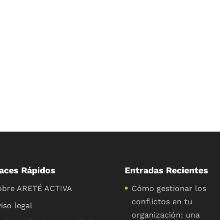
aces Rápidos
Entradas Recientes
obre ARETÉ ACTIVA
Cómo gestionar los
conflictos en tu
iso legal
organización: una