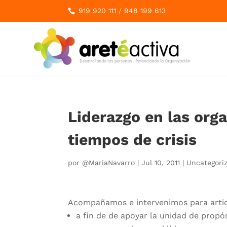
919 920 111
/
948 199 613
Liderazgo en las org
tiempos de crisis
por
@MariaNavarro
|
Jul 10, 2011
|
Uncategori
Acompañamos e intervenimos para articu
a fin de de apoyar la unidad de prop