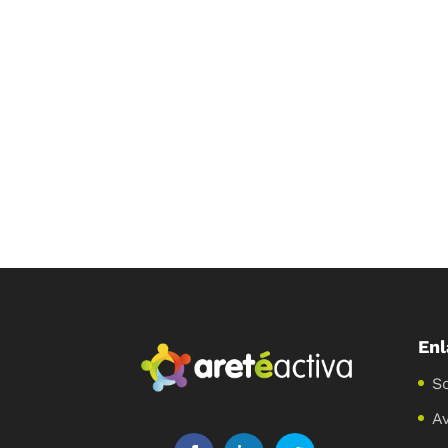
Enl
S
Av