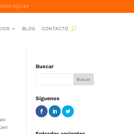
ZADO AQUÍ 👉
CIOS
BLOG
CONTACTO
Buscar
Síguenos
as:
túen
Entradas recientes