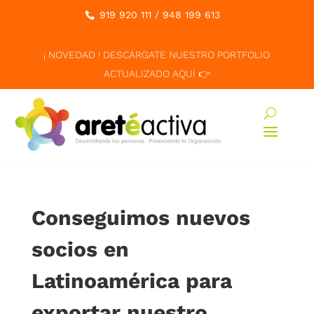
919 920 111
/
948 199 613
¡ NOVEDAD ! DESCÁRGATE NUESTRO PORTFOLIO
ACTUALIZADO AQUÍ 👉
Conseguimos nuevos
socios en
Latinoamérica para
exportar nuestro