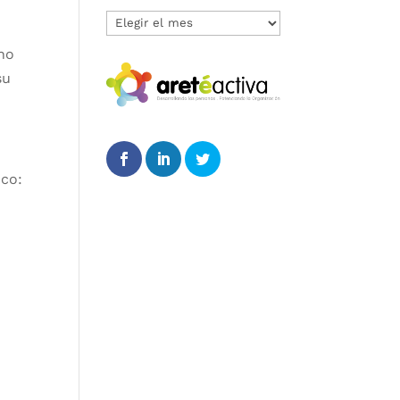
Archivos
mno
su
ico: