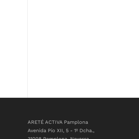
ARETÉ ACTIVA Pamplona
Avenida Pío XII, 5 - 1º Dcha.,
31008 Pamplona, Navarra