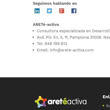
Seguimos hablando en
ARETé-activa
Consultora especializada en Desarrol
Avd. Pío XII, 5, 1ª, Pamplona 31008. Na
Tel: 948 199 613
Email: info@arete-activa.com
Enl
S