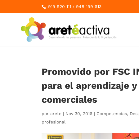
919 920 111
/
948 199 613
Promovido por FSC I
para el aprendizaje 
comerciales
por
arete
|
Nov 30, 2016
|
Competencias
,
Desa
profesional