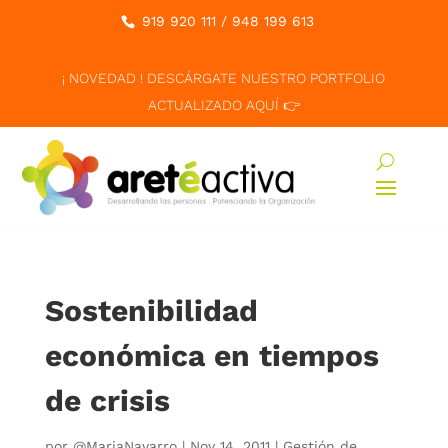
919 920 111
/
948 199 613
¡ NOVEDAD ! DESCÁRGATE NUESTRO PORTFOLIO
ACTUALIZADO AQUÍ 👉
Sostenibilidad
económica en tiempos
de crisis
por
@MariaNavarro
|
Nov 14, 2011
|
Gestión de