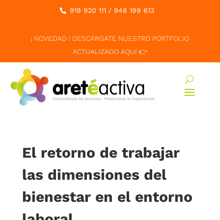
919 920 111
/
948 199 613
¡ NOVEDAD ! DESCÁRGATE NUESTRO PORTFOLIO
ACTUALIZADO AQUÍ 👉
El retorno de trabajar
las dimensiones del
bienestar en el entorno
laboral