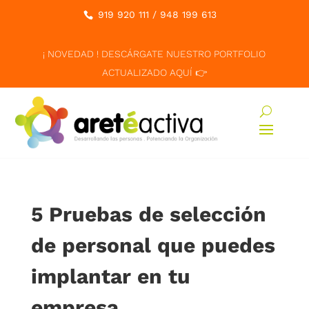
919 920 111
/
948 199 613
¡ NOVEDAD ! DESCÁRGATE NUESTRO PORTFOLIO
ACTUALIZADO AQUÍ 👉
5 Pruebas de selección
de personal que puedes
implantar en tu
empresa