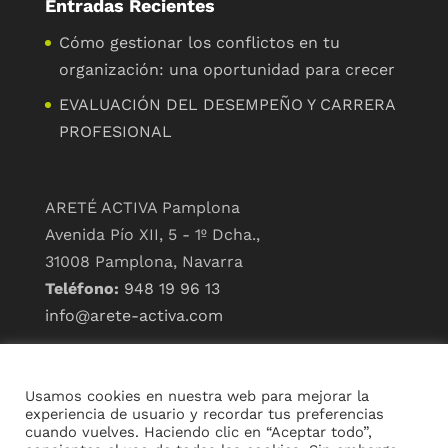
Entradas Recientes
Cómo gestionar los conflictos en tu
organización: una oportunidad para crecer
EVALUACIÓN DEL DESEMPEÑO Y CARRERA
PROFESIONAL
ARETÉ ACTIVA Pamplona
Avenida Pío XII, 5 - 1º Dcha.,
31008 Pamplona, Navarra
Teléfono:
948 19 96 13
info@arete-activa.com
ARETÉ ACTIVA Madrid
Paseo de la Castellana, 190,
Usamos cookies en nuestra web para mejorar la
28046 Madrid
experiencia de usuario y recordar tus preferencias
cuando vuelves. Haciendo clic en “Aceptar todo”,
Teléfono:
919 920 111
//