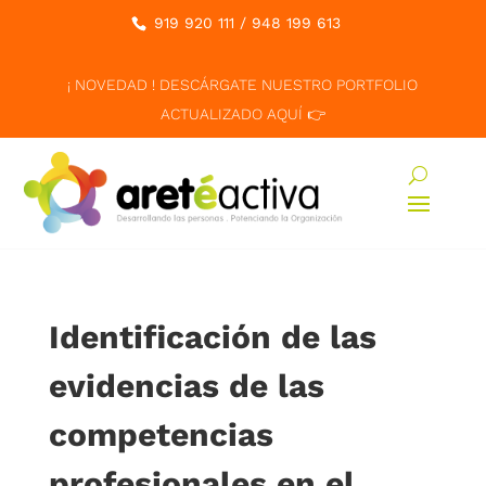
919 920 111
/
948 199 613
¡ NOVEDAD ! DESCÁRGATE NUESTRO PORTFOLIO
ACTUALIZADO AQUÍ 👉
Identificación de las
evidencias de las
competencias
profesionales en el