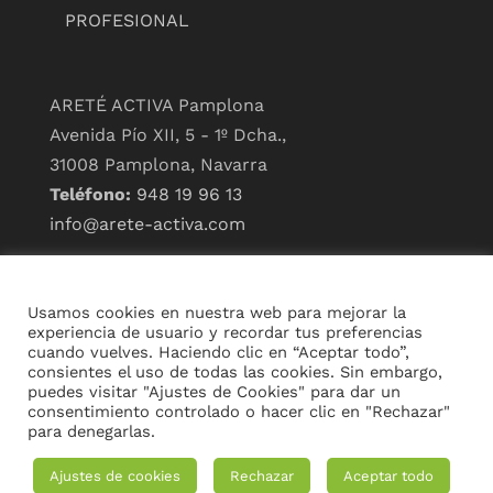
PROFESIONAL
ARETÉ ACTIVA Pamplona
Avenida Pío XII, 5 - 1º Dcha.,
31008 Pamplona, Navarra
Teléfono:
948 19 96 13
info@arete-activa.com
ARETÉ ACTIVA Madrid
Paseo de la Castellana, 190,
Usamos cookies en nuestra web para mejorar la
28046 Madrid
experiencia de usuario y recordar tus preferencias
cuando vuelves. Haciendo clic en “Aceptar todo”,
Teléfono:
919 920 111
//
consientes el uso de todas las cookies. Sin embargo,
633 33 60 68
puedes visitar "Ajustes de Cookies" para dar un
consentimiento controlado o hacer clic en "Rechazar"
info@arete-activa.com
para denegarlas.
Ajustes de cookies
Rechazar
Aceptar todo