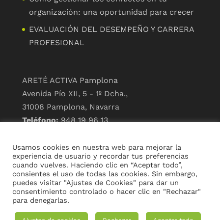
organización: una oportunidad para crecer
EVALUACIÓN DEL DESEMPEÑO Y CARRERA
PROFESIONAL
ARETÉ ACTIVA Pamplona
Avenida Pío XII, 5 - 1º Dcha.,
31008 Pamplona, Navarra
Teléfono:
948 19 96 13
info@arete-activa.com
Usamos cookies en nuestra web para mejorar la
ARETÉ ACTIVA Madrid
experiencia de usuario y recordar tus preferencias
cuando vuelves. Haciendo clic en “Aceptar todo”,
Paseo de la Castellana, 190,
consientes el uso de todas las cookies. Sin embargo,
28046 Madrid
puedes visitar "Ajustes de Cookies" para dar un
consentimiento controlado o hacer clic en "Rechazar"
Teléfono:
919 920 111
//
para denegarlas.
633 33 60 68