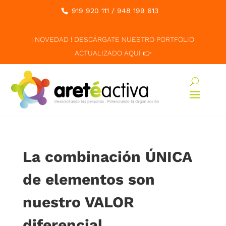
919 920 111
/
948 199 613
¡ NOVEDAD ! DESCÁRGATE NUESTRO PORTFOLIO
ACTUALIZADO AQUÍ 👉
La combinación ÚNICA
de elementos son
nuestro VALOR
diferencial