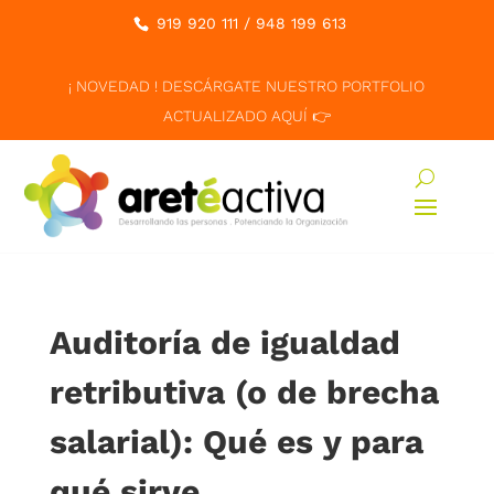
919 920 111
/
948 199 613
¡ NOVEDAD ! DESCÁRGATE NUESTRO PORTFOLIO
ACTUALIZADO AQUÍ 👉
Auditoría de igualdad
retributiva (o de brecha
salarial): Qué es y para
qué sirve